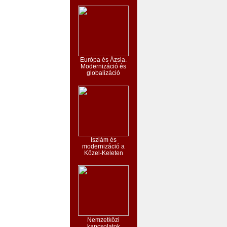
Európa és Ázsia.
Modernizáció és
globalizáció
Iszlám és
modernizáció a
Közel-Keleten
Nemzetközi
kapcsolatok