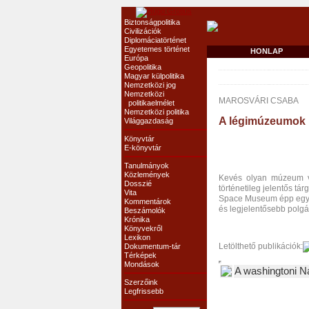
Biztonságpolitika
Civilizációk
Diplomáciatörténet
Egyetemes történet
HONLAP
Európa
Geopolitika
Magyar külpolitika
Nemzetközi jog
Nemzetközi
MAROSVÁRI CSABA
politikaelmélet
Nemzetközi politika
A légimúzeumok 
Világgazdaság
Könyvtár
E-könyvtár
Tanulmányok
Közlemények
Kevés olyan múzeum va
Dosszié
történetileg jelentős tá
Vita
Space Museum épp egy i
Kommentárok
és legjelentősebb polgári
Beszámolók
Krónika
Könyvekről
Lexikon
Letölthető publikációk:
Dokumentum-tár
Térképek
Mondások
A washingtoni N
Szerzőink
Legfrissebb