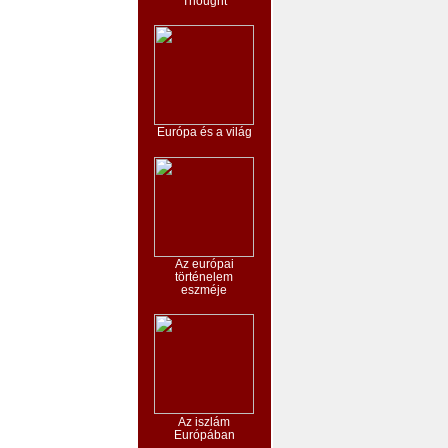
Thought
Európa és a világ
Az európai
történelem
eszméje
Az iszlám
Európában