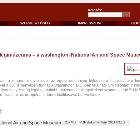
Keresés:
SZERKESZTŐSÉG
IMPRESSZUM
BEK
légimúzeuma – a washingtoni National Air and Space Mus
publ
n a világon, mely átfogó, az egész emberiség fejlődésére hatással bíró té
rgyat a gyűjteményében tudhat. A Washington D.C.-ben található Smithsonian Institu
lyen hely. A világ leglátogatottabb múzeumainak egyikeként számon tartott SI N
-, katonai- és űrrepülés-történeti kiállításával büszkélkedik.
ational Air and Space Museum
2.3 MB
PDF dokumentum
2011.03.13.