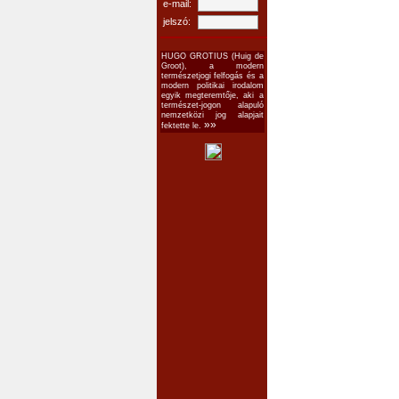
e-mail:
jelszó:
HUGO GROTIUS (Huig de
Groot), a modern
természetjogi felfogás és a
modern politikai irodalom
egyik megteremtője, aki a
természet-jogon alapuló
nemzetközi jog alapjait
»»
fektette le.