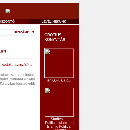
ÖSZÖNTŐ
LEVÉL NEKÜNK
BESZÁMOLÓ
GROTIUS
KÖNYVTÁR
eum
ikációk a szerzőtől »
mában szinte minden,
tion's National Air and
ERASMUS & Co.
ASM a világ legnagyobb
Studies on
Political Islam and
Islamic Political