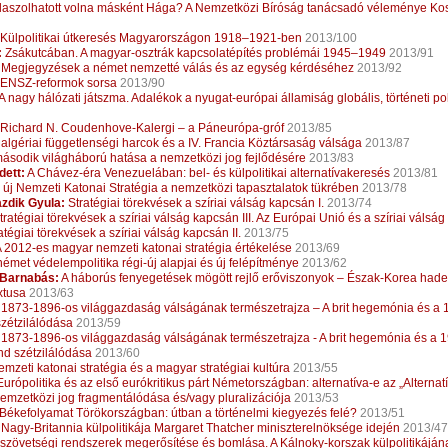
aszolhatott volna másként Hága? A Nemzetközi Bíróság tanácsadó véleménye Kos
Külpolitikai útkeresés Magyarországon 1918–1921-ben
2013/100
:
Zsákutcában. A magyar-osztrák kapcsolatépítés problémái 1945–1949
2013/91
Megjegyzések a német nemzetté válás és az egység kérdéséhez
2013/92
ENSZ-reformok sorsa
2013/90
A nagy hálózati játszma. Adalékok a nyugat-európai államiság globális, történeti po
Richard N. Coudenhove-Kalergi – a Páneurópa-gróf
2013/85
algériai függetlenségi harcok és a IV. Francia Köztársaság válsága
2013/87
ásodik világháború hatása a nemzetközi jog fejlődésére
2013/83
dett:
A Chávez-éra Venezuelában: bel- és külpolitikai alternatívakeresés
2013/81
 új Nemzeti Katonai Stratégia a nemzetközi tapasztalatok tükrében
2013/78
zdik Gyula:
Stratégiai törekvések a szíriai válság kapcsán I.
2013/74
ratégiai törekvések a szíriai válság kapcsán III. Az Európai Unió és a szíriai válság
tégiai törekvések a szíriai válság kapcsán II.
2013/75
 2012-es magyar nemzeti katonai stratégia értékelése
2013/69
német védelempolitika régi-új alapjai és új felépítménye
2013/62
 Barnabás:
A háborús fenyegetések mögött rejlő erőviszonyok – Észak-Korea hade
xtusa
2013/63
1873-1896-os világgazdaság válságának természetrajza – A brit hegemónia és a 
zétzilálódása
2013/59
1873-1896-os világgazdaság válságának természetrajza - A brit hegemónia és a 1
nd szétzilálódása
2013/60
emzeti katonai stratégia és a magyar stratégiai kultúra
2013/55
urópolitika és az első eurókritikus párt Németországban: alternatíva-e az „Alternat
emzetközi jog fragmentálódása és/vagy pluralizációja
2013/53
Békefolyamat Törökországban: útban a történelmi kiegyezés felé?
2013/51
Nagy-Britannia külpolitikája Margaret Thatcher miniszterelnöksége idején
2013/47
szövetségi rendszerek megerősítése és bomlása. A Kálnoky-korszak külpolitikáján