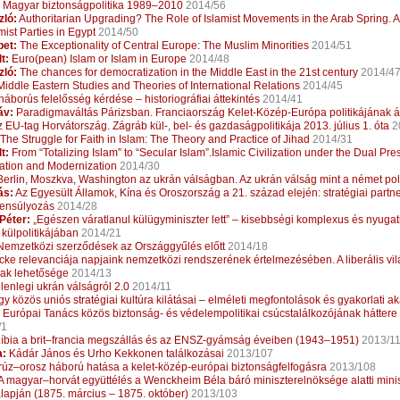
Magyar biztonságpolitika 1989–2010
2014/56
ló:
Authoritarian Upgrading? The Role of Islamist Movements in the Arab Spring. 
mist Parties in Egypt
2014/50
bet:
The Exceptionality of Central Europe: The Muslim Minorities
2014/51
t:
Euro(pean) Islam or Islam in Europe
2014/48
ló:
The chances for democratization in the Middle East in the 21st century
2014/4
iddle Eastern Studies and Theories of International Relations
2014/45
háborús felelősség kérdése – historiográfiai áttekintés
2014/41
áv:
Paradigmaváltás Párizsban. Franciaország Kelet-Közép-Európa politikájának á
 EU-tag Horvátország. Zágráb kül-, bel- és gazdaságpolitikája 2013. július 1. óta
2
The Struggle for Faith in Islam: The Theory and Practice of Jihad
2014/31
t:
From “Totalizing Islam” to “Secular Islam”.Islamic Civilization under the Dual Pre
zation and Modernization
2014/30
erlin, Moszkva, Washington az ukrán válságban. Az ukrán válság mint a német poli
ás:
Az Egyesült Államok, Kína és Oroszország a 21. század elején: stratégiai partne
lensúlyozás
2014/28
Péter:
„Egészen váratlanul külügyminiszter lett” – kisebbségi komplexus és nyuga
külpolitikájában
2014/21
emzetközi szerződések az Országgyűlés előtt
2014/18
ke relevanciája napjaink nemzetközi rendszerének értelmezésében. A liberális vi
ak lehetősége
2014/13
elenlegi ukrán válságról 2.0
2014/11
y közös uniós stratégiai kultúra kilátásai – elméleti megfontolások és gyakorlati a
 Európai Tanács közös biztonság- és védelempolitikai csúcstalálkozójának hátte
/1
íbia a brit–francia megszállás és az ENSZ-gyámság éveiben (1943–1951)
2013/1
a:
Kádár János és Urho Kekkonen találkozásai
2013/107
rúz–orosz háború hatása a kelet-közép-európai biztonságfelfogásra
2013/108
A magyar–horvát együttélés a Wenckheim Béla báró miniszterelnöksége alatti minis
lapján (1875. március – 1875. október)
2013/103