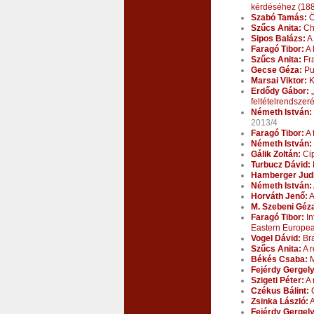
kérdéséhez (18
Szabó Tamás:
Ö
Szűcs Anita:
Cha
Sipos Balázs:
A 
Faragó Tibor:
A 
Szűcs Anita:
Fra
Gecse Géza:
Put
Marsai Viktor:
K
Erdődy Gábor:
„
feltételrendszeré
Németh István:
2013/4
Faragó Tibor:
A 
Németh István:
Gálik Zoltán:
Cip
Turbucz Dávid:
Hamberger Judi
Németh István:
Horváth Jenő:
A
M. Szebeni Géz
Faragó Tibor:
In
Eastern Europea
Vogel Dávid:
Bra
Szűcs Anita:
A r
Békés Csaba:
M
Fejérdy Gergely
Szigeti Péter:
A 
Czékus Bálint:
O
Zsinka László:
A
Fejérdy Gergely