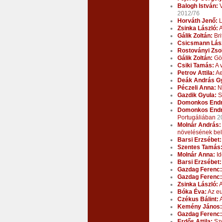
Balogh István:
V
2012/76
Horváth Jenő:
L
Zsinka László:
A
Gálik Zoltán:
Bri
Csicsmann Lász
Rostoványi Zsol
Gálik Zoltán:
Gör
Csiki Tamás:
A 
Petrov Attila:
Ae
Deák András G
Péczeli Anna:
Nu
Gazdik Gyula:
S
Domonkos Endr
Domonkos Endr
Portugáliában
2
Molnár András:
növelésének bel
Barsi Erzsébet:
Szentes Tamás
Molnár Anna:
Id
Barsi Erzsébet:
Gazdag Ferenc:
Gazdag Ferenc:
Zsinka László:
A
Bóka Éva:
Az eu
Czékus Bálint:
A
Kemény János:
Gazdag Ferenc:
Erdős Attila:
Szo