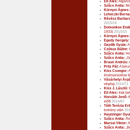
Etl Alex:
Afganis
Szűcs Anita:
Moz
Környei Ágnes:
Lehoczki Berna
Révész Barbar
2015/16
Domonkos Endr
1933)
2015/15
Környei Ágnes:
Egedy Gergely:
Gazdik Gyula:
A
Czékus Bálint:
O
Szűcs Anita:
Hol
Szűcs Anita:
„Ge
Braun András:
A
Pritz Pál:
A bécsi
Kiss Csongor:
A
érvényesülése t
Vásárhelyi Árp
végéig
2014/71
Kiss J. László:
K
Etl Alex:
Irak be
Horváth Jenő:
A
előtt
2014/67
Tóth Terézia Eri
botrány után
201
Hautzinger Gyul
Szűcs Anita:
Reg
Marsai Viktor:
A
Szűcs Anita:
„Be