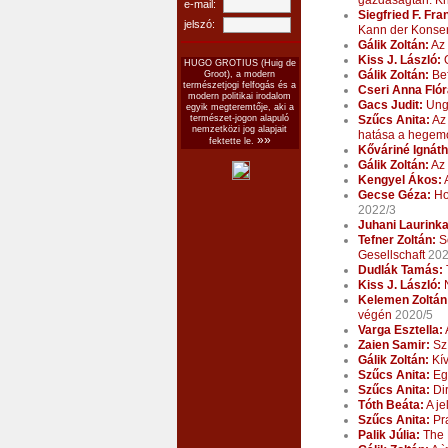
gazdaságtan. Kri
e-mail:
Siegfried F. Fra
jelszó:
Kann der Konser
Gálik Zoltán:
Az 
Kiss J. László:
Q
HUGO GROTIUS (Huig de
Gálik Zoltán:
Bef
Groot), a modern
természetjogi felfogás és a
Cseri Anna Flór
modern politikai irodalom
Gacs Judit:
Unga
egyik megteremtője, aki a
Szűcs Anita:
Az 
természet-jogon alapuló
nemzetközi jog alapjait
hatása a hegemó
»»
fektette le.
Kőváriné Ignáth
Gálik Zoltán:
Az 
Kengyel Ákos:
A
Gecse Géza:
Ho
2022/3
Juhani Laurinka
Tefner Zoltán:
So
Gesellschaft
202
Dudlák Tamás:
Kiss J. László:
N
Kelemen Zoltán
végén
2020/5
Varga Esztella:
Zaien Samir:
Szí
Gálik Zoltán:
Kív
Szűcs Anita:
Egy
Szűcs Anita:
Dir
Tóth Beáta:
A je
Szűcs Anita:
Pra
Palik Júlia:
The 