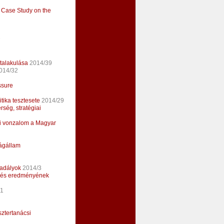
A Case Study on the
7
talakulása
2014/39
014/32
ssure
tika tesztesete
2014/29
rség, stratégiai
ti vonzalom a Magyar
lágállam
kadályok
2014/3
re és eredményének
11
ztertanácsi