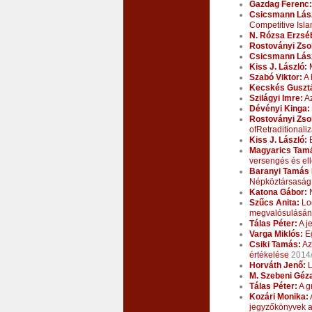
Gazdag Ferenc:
Csicsmann Lász
Competitive Isla
N. Rózsa Erzsé
Rostoványi Zsol
Csicsmann Lász
Kiss J. László:
M
Szabó Viktor:
A 
Kecskés Guszt
Szilágyi Imre:
Az
Dévényi Kinga:
Rostoványi Zsol
ofRetraditionali
Kiss J. László:
B
Magyarics Tam
versengés és el
Baranyi Tamás 
Népköztársaság 
Katona Gábor:
N
Szűcs Anita:
Loc
megvalósulásán
Tálas Péter:
A j
Varga Miklós:
Eg
Csiki Tamás:
Az
értékelése
2014
Horváth Jenő:
L
M. Szebeni Géz
Tálas Péter:
A g
Kozári Monika:
jegyzőkönyvek a