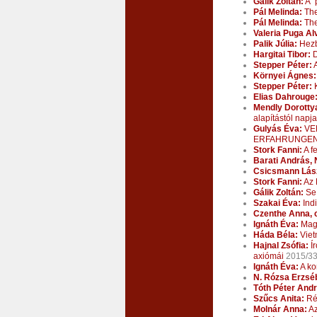
Gálik Zoltán:
A `
Pál Melinda:
The
Pál Melinda:
The
Valeria Puga Al
Palik Júlia:
Hezbo
Hargitai Tibor:
D
Stepper Péter:
A
Környei Ágnes:
Stepper Péter:
K
Elias Dahrouge
Mendly Dorotty
alapítástól napja
Gulyás Éva:
VE
ERFAHRUNGE
Stork Fanni:
A f
Barati András, 
Csicsmann Lász
Stork Fanni:
Az 
Gálik Zoltán:
Se 
Szakai Éva:
Indi
Czenthe Anna, 
Ignáth Éva:
Magy
Háda Béla:
Viet
Hajnal Zsófia:
Ír
axiómái
2015/3
Ignáth Éva:
A ko
N. Rózsa Erzsé
Tóth Péter Andr
Szűcs Anita:
Réf
Molnár Anna:
Az