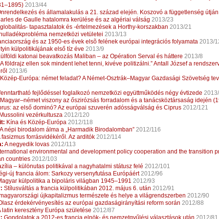
81–1895)
2013/44
nrendelkezés és államalakulás a 21. század elején. Koszovó a függetlenség útján
rles de Gaulle hatalomra kerülése és az algériai válság
2013/23
globalitás- tapasztalatok és -értelmezések a Horthy-korszakban
2013/21
hulladékprobléma nemzetközi vetületei
2013/13
nciaország és az 1950-es évek elsõ felének európai integrációs folyamata
2013/1
yin külpolitikájának első tíz éve
2013/9
ülföldi katonai beavatkozás Maliban – az Opération Serval és háttere
2013/8
A földrajz ellen sok mindent lehet tenni, kivéve politizálni.” Antall József a rendsz
ről
2013/6
Közép-Európa: német feladat? A Német-Osztrák–Magyar Gazdasági Szövetség te
fenntartható fejlődéssel foglalkozó nemzetközi együttműködés négy évtizede
2013
Magyar–német viszony az őszirózsás forradalom és a tanácsköztársaság idején 
rus: az első dominó? Az európai szuverén adósságválság és Ciprus
2012/121
Mussolini vezérkultusza
2012/120
t:
Kína és Közép-Európa
2012/118
A népi birodalom álma a „Harmadik Birodalomban”
2012/116
 fasizmus forrásvidékéről. Az arditók
2012/114
a:
A negyedik lovas
2012/113
ternational environmental and development policy cooperation and the transition p
n countries
2012/103
zília – különutas politikával a nagyhatalmi státusz felé
2012/101
égi-új francia álom: Sarkozy versenyfutása Európáért
2012/96
agyar külpolitika a bipoláris világban 1945–1991
2012/93
:
Stílusváltás a francia külpolitikában 2012. május 6. után
2012/91
magyarországi újkapitalizmus természete és helye a világrendszerben
2012/90
lasz érdekérvényesítés az európai gazdaságirányítási reform során
2012/88
 latin keresztény Európa születése
2012/87
:
Gondolatok a 2012-es francia elnök- és nemzetgyűlési választások után
2012/81