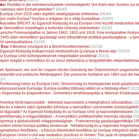
tikai tanulmány
2025/1
nke:
Rückfall in die selbstverschuldete Unmündigkeit1 Von Kant über Scruton zur 
vatismus dem Einhalt gebieten?
2024/5
Európai Unió 2020 utáni digitális stratégiájának értékelése
2024/4
uo vadis Európa? Európa a világban és a világ Európában
2024/3
ejezetlen BREXIT: Az Egyesült Királyság és az Európai Unió közötti rendezetlen k
a:
Nemzetközi összefogás a kulturális örökség védelmében
2024/1
rische Polensympathie in Jahren 1863, 1903 und 1918. Eine komparative Analys
1945 utáni nemzetközi gazdasági rend létrejöttének politikai gazdaságtana - a tá
n szerepvállalásra
2023/5
 Éva:
A Benelux országok és a Brexit következményei
2023/4
Egyesült Királyság külkapcsolati rendszerének új irányai a Brexit után
2023/3
z Európai Unió költségvetésének megoldatlan problémái
2023/1
gyan reagált a nemzetközi és az orosz diplomácia a lengyelkérdés megoldatlans
ri:
Spielraum, der sich für Ungarn mit der Gründung der Österreichisch-ungarische
lidarität und politische Abhängigkeit. Der polnische Aufstand von 1863 und die H
2/1
Törökország helye az Európai Unió, Oroszország és Azerbajdzsán közti gázjátsz
épszavazások Európája: Európa-politika többség nélkül és a többség ellen?
2021
:
Kegyesség és pragmatizmus - Domonkos rendházalapítás a Velencei Köztársasá
Amerikai-török kapcsolatok - kétoldalú kapcsolatok a hidegháború időszakában
20
ria és a háború utáni újjáépítés kihívásai a nemzetközi szervezetek szemszögéből
ül tágasabb? Az Egyesült Királyáság és az Európai Unió új kapcsolatrendszere
20
enlőtlenség a világpolitikában - A nemzetközi politikaelmélet marxista iskolája
201
igizmus a globalizálódó világgazdaságban - Franciaország gazdaságpolitikája 19
lenkori német Európa-politika tendenciái - Németország és a regionális hegemóni
gmatizmus felsőfokon - a francia államérdek kivetítése az európai integráció épít
European Union’s civil war mediation practices in Yemen: The case of competitive