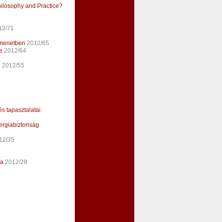
hilosophy and Practice?
12/71
átmenetben
2012/65
e
2012/64
n
2012/55
s tapasztalatai
nergiabiztonság
12/35
ra
2012/28