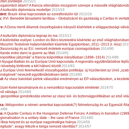
ztán jövőképe
2015/21
galomból állam? A francia ellenállási mozgalom szerepe a második világháború
A kulturális diplomácia modelljei
2015/19
dett:
Brazil–kínai kapcsolatok az ezredfordulón túl
2015/18
a:
XVI. Benedek társadalmi tanítása – Globalizáció és gazdaság a Caritas in veritate
e:
A Duna menti államok összefogására irányuló kísérletek a világgazdasági vál
A kulturális diplomácia tegnap és ma
2015/13
A különbéke esélyei: London és Bécs közeledési kísérletei az első világháborúban
 Muszlim Testvérek hatalomátvételi kísérlete Egyiptomban, 2011−2013 (I. rész)
201
laszország és az EU: nemzeti érdekek európai csomagolásban
2014/90
lande entre dans la guerre au Mali
2014/91
opolitikai játszmák” a francia külpolitikai irányításban (1898–1914)
2014/88
 Nyugat-Balkán és az Európai Unió kapcsolata. A regionális együttműködése fejl
 követség története a két háború között
2014/83
z Európai Unió felemelkedő visszafogadási politikája: új húzóterület az Unió „sza
érségének” nevezett együttműködésen belül
2014/80
ád:
Az olasz baloldali pártok választási eredményei az EP-választásokon, a kezdete
özel-Kelet-tanulmányok és a nemzetközi kapcsolatok elméletei
2014/70
lső válsága
2014/69
 geopolitikai gondolkodás elemei az olasz kül- és biztonságpolitikában az első vi
ka:
Mélyponton a német–amerikai kapcsolatok(?) Németország és az Egyesült Áll
4/66
a:
A Quarter Century in the Hungarian Defense Forces: A military in transition (19
ionalisation in a unitary state – the case of France
2014/60
 líbiai helyzet és az európai nagystratégia hiánya
2014/59
lgitude”, avagy létezik-e belga nemzeti identitás?
2014/57