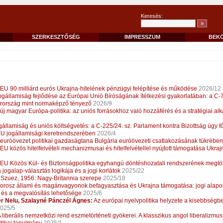
Keresés:
SZERKESZTŐSÉG
IMPRESSZUM
BEK
EU 90 milliárd eurós Ukrajna-hitelének pénzügyi felépítése és működése
2026/12
ogállamiság fejlődése az Európai Unió Bíróságának ítélkezési gyakorlatában: a C
rország mint normaképző tényező
2026/9
új magyar Európa-politika: az uniós forrásokhoz való hozzáférés és a stratégiai a
államiság és uniós költségvetés: a C-225/24. sz. Parlament kontra Bizottság ügy f
EU jogállamisági keretrendszerében
2026/4
euróövezet politikai gazdaságtana Bulgária euróövezeti csatlakozásának tükrében
EU közös hitelfelvételi mechanizmusai és hitelfelvétellel nyújtott támogatása Ukr
EU Közös Kül- és Biztonságpolitika egyhangú döntéshozatali rendszerének megtöré
 jogalap-választás logikája és a jogi korlátok
2025/22
Szuez, 1956: Nagy-Britannia szerepe
2025/18
orosz állami és magánvagyonok befagyasztása és Ukrajna támogatása: jogi alapo
és a megvalósítás lehetősége
2025/6
r Nelu, Szalayné Pánczél Ágnes:
Az európai nyelvpolitika helyzete a kisebbség
025/5
 liberális nemzetközi rend eszmetörténeti gyökerei. A klasszikus angol liberalizmus 