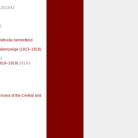
2013/42
2
erváltozás nemzetközi
vékenysége (1913–1918)
/3
(1918–1919)
2013/1
rocess of the Central and