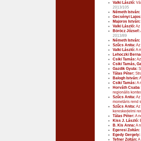
Valki László:
Vál
2013/105
Németh István:
Gecsényi Lajos
Majoros István:
Valki László:
Az 
Böröcz József:
2013/89
Németh István:
Szűcs Anita:
Az 
Valki László:
A m
Lehoczki Berna
Csiki Tamás:
Az
Csiki Tamás, Ga
Gazdik Gyula:
St
Tálas Péter:
Stra
Balogh István:
A
Csiki Tamás:
A 
Horváth Csaba
regionális konte
Szűcs Anita:
Az 
monetáris rend s
Szűcs Anita:
Az 
kereskedelmi re
Tálas Péter:
A n
Kiss J. László:
E
B. Kis Anna:
A n
Egeresi Zoltán:
Egedy Gergely:
Tefner Zoltán:
A 