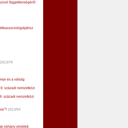
zovó függetlenségéről
litikaszociológiájához
2013/76
reje és a válság
19. századi nemzetközi
9. századi nemzetközi
íva”?
2013/54
ak néhány elméleti