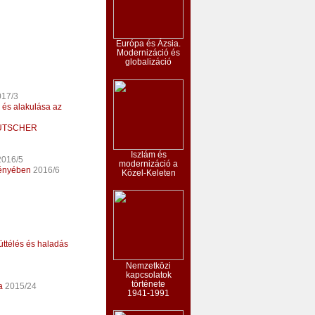
Európa és Ázsia.
Modernizáció és
globalizáció
17/3
 és alakulása az
UTSCHER
Iszlám és
016/5
modernizáció a
fényében
2016/6
Közel-Keleten
ttélés és haladás
Nemzetközi
kapcsolatok
története
a
2015/24
1941-1991