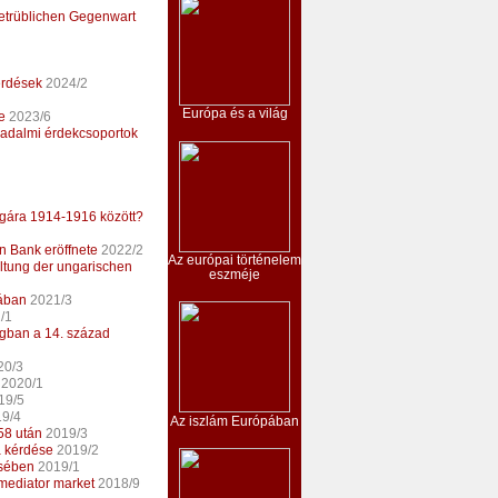
betrüblichen Gegenwart
érdések
2024/2
Európa és a világ
e
2023/6
rsadalmi érdekcsoportok
ágára 1914-1916 között?
n Bank eröffnete
2022/2
Az európai történelem
altung der ungarischen
eszméje
mában
2021/3
/1
gban a 14. század
20/3
2020/1
19/5
9/4
Az iszlám Európában
58 után
2019/3
a kérdése
2019/2
ésében
2019/1
 mediator market
2018/9