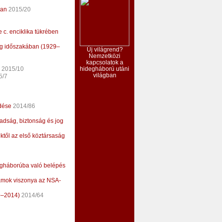
ban
2015/20
 c. enciklika tükrében
ság időszakában (1929–
Új világrend?
Nemzetközi
kapcsolatok a
2015/10
hidegháború utáni
világban
5/7
ődése
2014/86
badság, biztonság és jog
ktől az első köztársaság
lágháborúba való belépés
amok viszonya az NSA-
89–2014)
2014/64