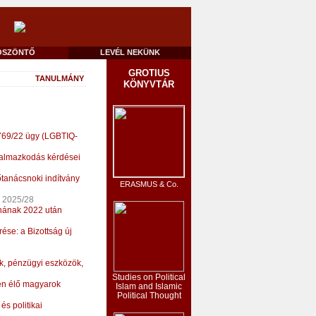
ÖSZÖNTŐ
LEVÉL NEKÜNK
GROTIUS
TANULMÁNY
KÖNYVTÁR
-769/22 ügy (LGBTIQ-
lkalmazkodás kérdései
őtanácsnoki indítvány
ERASMUS & Co.
2025/28
ajnának 2022 után
se: a Bizottság új
k, pénzügyi eszközök,
Studies on Political
ben élő magyarok
Islam and Islamic
Political Thought
és politikai