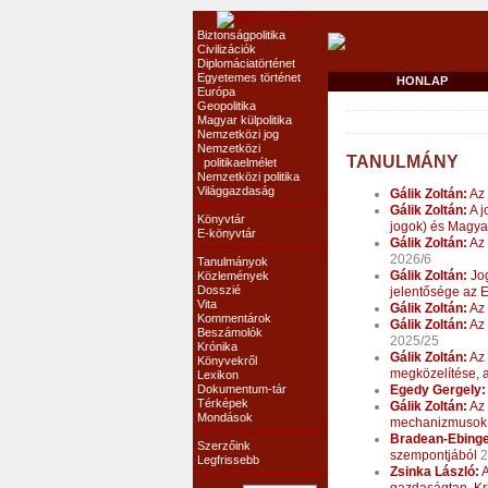
Biztonságpolitika
Civilizációk
Diplomáciatörténet
Egyetemes történet
HONLAP
Európa
Geopolitika
Magyar külpolitika
Nemzetközi jog
Nemzetközi
TANULMÁNY
politikaelmélet
Nemzetközi politika
Világgazdaság
Gálik Zoltán:
Az 
Gálik Zoltán:
A j
Könyvtár
jogok) és Magya
E-könyvtár
Gálik Zoltán:
Az 
2026/6
Tanulmányok
Gálik Zoltán:
Jog
Közlemények
Dosszié
jelentősége az 
Vita
Gálik Zoltán:
Az 
Kommentárok
Gálik Zoltán:
Az 
Beszámolók
2025/25
Krónika
Gálik Zoltán:
Az 
Könyvekről
megközelítése, a
Lexikon
Dokumentum-tár
Egedy Gergely:
Térképek
Gálik Zoltán:
Az 
Mondások
mechanizmusok 
Bradean-Ebinge
Szerzőink
szempontjából
2
Legfrissebb
Zsinka László:
A