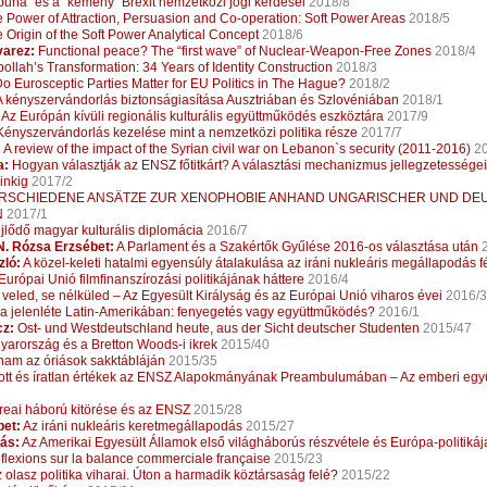
puha` és a `kemény` Brexit nemzetközi jogi kérdései
2018/8
 Power of Attraction, Persuasion and Co-operation: Soft Power Areas
2018/5
 Origin of the Soft Power Analytical Concept
2018/6
varez:
Functional peace? The “first wave” of Nuclear-Weapon-Free Zones
2018/4
llah’s Transformation: 34 Years of Identity Construction
2018/3
o Eurosceptic Parties Matter for EU Politics in The Hague?
2018/2
 kényszervándorlás biztonságiasítása Ausztriában és Szlovéniában
2018/1
Az Európán kívüli regionális kulturális együttműködés eszköztára
2017/9
ényszervándorlás kezelése mint a nemzetközi politika része
2017/7
:
A review of the impact of the Syrian civil war on Lebanon`s security (2011-2016)
20
a:
Hogyan választják az ENSZ főtitkárt? A választási mechanizmus jellegzetességei
inkig
2017/2
RSCHIEDENE ANSÄTZE ZUR XENOPHOBIE ANHAND UNGARISCHER UND DE
N
2017/1
ejlődő magyar kulturális diplomácia
2016/7
N. Rózsa Erzsébet:
A Parlament és a Szakértők Gyűlése 2016-os választása után
2
ló:
A közel-keleti hatalmi egyensúly átalakulása az iráni nukleáris megállapodás 
Európai Unió filmfinanszírozási politikájának háttere
2016/4
veled, se nélküled – Az Egyesült Királyság és az Európai Unió viharos évei
2016/3
a jelenléte Latin-Amerikában: fenyegetés vagy együttműködés?
2016/1
cz:
Ost- und Westdeutschland heute, aus der Sicht deutscher Studenten
2015/47
arország és a Bretton Woods-i ikrek
2015/40
nam az óriások sakktábláján
2015/35
ott és íratlan értékek az ENSZ Alapokmányának Preambulumában – Az emberi együ
3
reai háború kitörése és az ENSZ
2015/28
bet:
Az iráni nukleáris keretmegállapodás
2015/27
ás:
Az Amerikai Egyesült Államok első világháborús részvétele és Európa-politikáj
lexions sur la balance commerciale française
2015/23
 olasz politika viharai. Úton a harmadik köztársaság felé?
2015/22