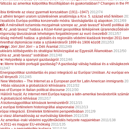
áltozás az amerikai külpolitika filozófiájában és gyakorlatában? Changes in the P
íbia története az olasz gyarmati korszakban (1911–1947)
2012/74
z athéni tengeri uralom születésének anatómiája a Kr.e. 5. század első felében
20
t koalíciós Európa-politika konzervatív módra: távolságtartás új alapokon
2012/69
ló:
A mérsékelt iszlamista mozgalmak szerepe az „arab tavaszt” követő politikai 
t:
Az „arab tavasz” hatása a Közel-Kelet geopolitikai térképének újrarendeződésér
ögország távozásának lehetséges forgatókönyvei az euró övezetből
2012/57
válság mérhető hatása: a globális és regionális védelmi kiadások trendjei 2011-be
hrenthal diplomáciai iratai a szlávkérdésről 1899 és 1906 között
2012/53
yörgy:
Jön! Jön! Jön! – a Déli Áramlat
2012/49
kleáris költségvetés és stratégiai felülvizsgálat az Egyesült Államokban
2012/50
zíria az „arab tavasz” sodrában
2012/48
e:
Helyzetkép a spanyol gazdaságról
2012/46
e:
Merre tovább portugál gazdaság? A gazdasági válság hatásai és a válságkezelé
012/47
Energiapolitikai szolidaritás és piaci integráció az Európai Unióban. Az európai e
ső tényezői
2012/45
New Websites – The Internet as a European port for Latin American immigrants
20
:
Hibás válaszok a globalizáció kihívásaira
2012/32
eas of Europe in Italian political discourse
2012/30
Hálóról hazát. Az internet mint Európa kapuja a latin-amerikai bevándorlók számá
A globalizáció kihívásai
2012/17
A biztonságpolitikai kihívások természetéről
2012/15
z európai történelem historiográfiai alapvonalai
2012/13
rópai integráció. Elméletek történelmi perspektívában
2012/9
z olasz államadósság az euróválság tükrében
2011/139
Az amerikai–iraki védelmi együttműködés helyzete napjainkban
2011/138
A 2011-es magyar EU-elnökség
2011/135
mália – a nemzetépítés kudarca
2011/134