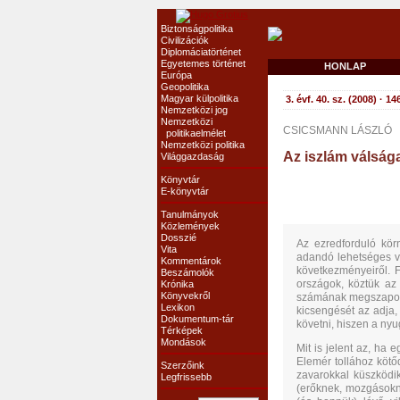
Biztonságpolitika
Civilizációk
Diplomáciatörténet
Egyetemes történet
HONLAP
Európa
Geopolitika
Magyar külpolitika
3. évf. 40. sz. (2008) · 14
Nemzetközi jog
Nemzetközi
CSICSMANN LÁSZLÓ
politikaelmélet
Nemzetközi politika
Az iszlám válság
Világgazdaság
Könyvtár
E-könyvtár
Tanulmányok
Közlemények
Dosszié
Az ezredforduló kör
Vita
adandó lehetséges vá
Kommentárok
következményeiről.
Beszámolók
országok, köztük az
Krónika
Könyvekről
számának megszaporo
Lexikon
kicsengését az adja,
Dokumentum-tár
követni, hiszen a ny
Térképek
Mondások
Mit is jelent az, ha
Elemér tollához kötő
Szerzőink
zavarokkal küszködi
Legfrissebb
(erőknek, mozgásokn