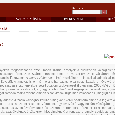
Keresés:
SZERKESZTŐSÉG
IMPRESSZUM
BEK
6. cikk
a?
publ
nyékén megsokasodott azon írások száma, amelyek a civilizációk válságjelens
laszokról értekeztek. Számos írás jelent meg a nyugati civilizáció válságáról, 
 Francis Fukuyama
A nagy szétbomlás
című munkájában statisztikai adatokkal m
 Egyesült Államokat is érintő morális hanyatlás folyamatát, köztük a növekvő 
dását, az intézményekbe vetett bizalom csökkenését (Fukuyama, 2000:47-90). K
 hogy szerinte a válságot, a „nagy szétbomlást” szükségképpen fellendülés, a „nag
ugati társadalmak a történelemben bizonyították rugalmas válaszadási, megújulási 
 egy adott civilizáció válságba kerül? A magyar nyelvű szakirodalomban a legkere
dik. Hankiss szerint akkor beszélhetünk egy civilizáció vagy kultúra válságáról, 
k azoknak az intézményeknek és azoknak a gondolati, érzelmi, lelki, magatart
ak, szabályoknak, értékeknek, hiedelmeknek) a rendszere, amely segítik az emb