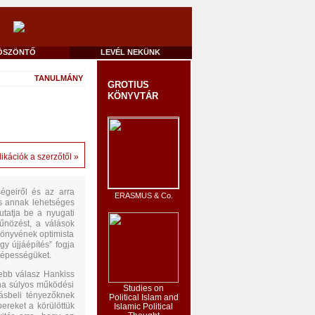
ÖSZÖNTŐ
LEVÉL NEKÜNK
TANULMÁNY
GROTIUS
KÖNYVTÁR
ikációk a szerzőtől »
égeiről és az arra
ERASMUS & Co.
és annak lehetséges
utatja be a nyugati
bűnözést, a válások
önyvének optimista
y újjáépítés” fogja
képességüket.
kebb válasz Hankiss
„ha súlyos működési
Studies on
ásbeli tényezőknek
Political Islam and
ereket a körülöttük
Islamic Political