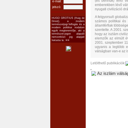
(és bennük) lévő vi
e-mail:
emberekben lévő válsá
jelszó:
nyugati civilizáció d
A felgyorsult globali
HUGO GROTIUS (Huig de
számos politikai és
Groot), a modern
természetjogi felfogás és a
államférfiak többsége
modern politikai irodalom
szentelte. A 2001. s
egyik megteremtője, aki a
hogy az iszlám civili
természet-jogon alapuló
nemzetközi jog alapjait
elemzők az elmúlt év
»»
fektette le.
2001. szeptember 11.
ugyanis a legtöbb e
válságban van-e az is
Letölthető publikációk:
Az iszlám válsá