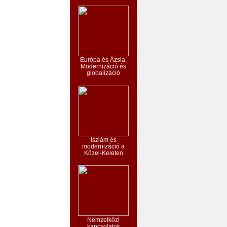
Európa és Ázsia.
Modernizáció és
globalizáció
Iszlám és
modernizáció a
Közel-Keleten
Nemzetközi
kapcsolatok