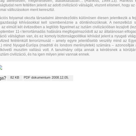
lág átélésében, megértésében, átalakításában....”(Hankiss, 1999:13). Hankiss 
gtudat nem feltétlen jelenti az adott civilizáció válságát, viszont elismeri, hogy az
rámai változásokon ment keresztül.
zációs folyamat okozta társadalmi átrendeződés különösen élesen jelentkezik a fe
 gazdasági kihívásokkal kell szembenéznie a döntéshozóknak. A nemzetközi 
 az elmúlt két évtizedben a legtöbb figyelmet az iszlám civilizációban lezajlott (le
zeptember 11-i terrortámadás hatására megfogalmazódott az az általánosan elfogado
záció válságban van, és ez komoly biztonságpolitikai kihívást jelent a nyugati vilá
tized felélénkült terrorizmusát – amely egyre jelentősebb veszély mind az Egye
) mind Nyugat-Európa (madridi és londoni merényletek) számára – azonosítják a
lkövető muszlim vallású volt. A tanulmány célja annak a kérdésnek a körüljá
zlám civilizáció, és ha igen milyen jelei vannak ennek.
ga?
82 KB
PDF dokumentum
2008.12.05.