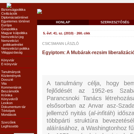
Biztonságpolitika
Civilizációk
Diplomáciatörténet
Egyetemes történet
HONLAP
SZERKESZTŐSÉG
Európa
Geopolitika
Magyar külpolitika
5. évf. 41. sz. (2010) · 260. cikk
Nemzetközi jog
Nemzetközi
CSICSMANN LÁSZLÓ
politikaelmélet
Nemzetközi politika
Egyiptom: A Mubárak-rezsim liberalizáció
Világgazdaság
Könyvtár
E-könyvtár
Tanulmányok
Közlemények
Dosszié
A tanulmány célja, hogy bemu
Vita
Kommentárok
fejlődését az 1952-es Szab
Beszámolók
Krónika
Parancsnoki Tanács létrehozása
Könyvekről
Lexikon
elsősorban az Anvar asz-Szada
Dokumentum-tár
Térképek
jellemző nyitás (
al-infitáh
) idősz
Mondások
többpárti struktúra bevezetésé
Szerzőink
Legfrissebb
aláírásához, a Washingtonhoz fű