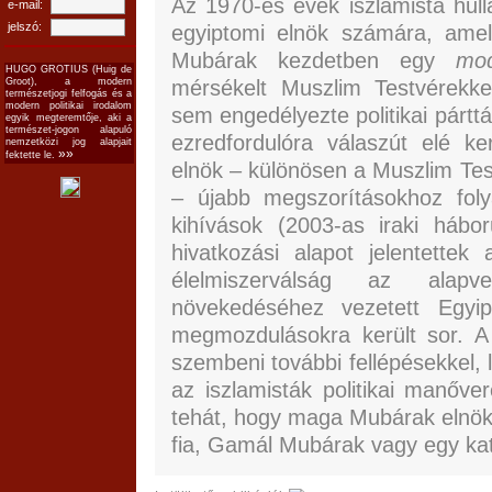
Az 1970-es évek iszlamista hull
e-mail:
jelszó:
egyiptomi elnök számára, amel
Mubárak kezdetben egy
mod
HUGO GROTIUS (Huig de
mérsékelt Muszlim Testvérekke
Groot), a modern
természetjogi felfogás és a
modern politikai irodalom
sem engedélyezte politikai párttá
egyik megteremtője, aki a
természet-jogon alapuló
ezredfordulóra válaszút elé k
nemzetközi jog alapjait
»»
fektette le.
elnök – különösen a Muszlim Test
– újabb megszorításokhoz fol
kihívások (2003-as iraki hábo
hivatkozási alapot jelentettek
élelmiszerválság az alapv
növekedéséhez vezetett Egyi
megmozdulásokra került sor. A
szembeni további fellépésekkel, 
az iszlamisták politikai manőve
tehát, hogy maga Mubárak elnök 
fia, Gamál Mubárak vagy egy kato