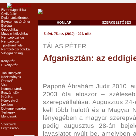
Biztonságpolitika
Civilizációk
Diplomáciatörténet
Egyetemes történet
HONLAP
SZERKESZTŐSÉG
Európa
Geopolitika
Magyar külpolitika
5. évf. 75. sz. (2010) · 294. cikk
Nemzetközi jog
Nemzetközi
TÁLAS PÉTER
politikaelmélet
Nemzetközi politika
Világgazdaság
Afganisztán: az eddig
Könyvtár
E-könyvtár
Tanulmányok
Közlemények
Dosszié
Pappné Ábrahám Judit 2010. aug
Vita
Kommentárok
2003 óta először – szélesebb
Beszámolók
Krónika
szerepvállalása. Augusztus 2
Könyvekről
Lexikon
kell több halott) és a Magyar N
Dokumentum-tár
Térképek
lényegében a magyar szerepváll
Mondások
pedig augusztus 28-án bejele
Szerzőink
Legfrissebb
javaslatot nyújt be, amelyben 