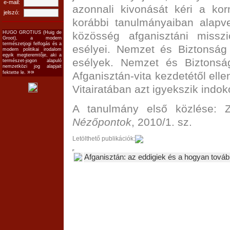
e-mail:
azonnali kivonását kéri a kor
jelszó:
korábbi tanulmányaiban alapve
közösség afganisztáni misszi
HUGO GROTIUS (Huig de
Groot), a modern
természetjogi felfogás és a
esélyei. Nemzet és Biztonság
modern politikai irodalom
egyik megteremtője, aki a
esélyek. Nemzet és Biztonsá
természet-jogon alapuló
nemzetközi jog alapjait
»»
Afganisztán-vita kezdetétől ell
fektette le.
Vitairatában azt igyekszik indoko
A tanulmány első közlése: Z
Nézőpontok
, 2010/1. sz.
Letölthető publikációk:
Afganisztán: az eddigiek és a hogyan tová