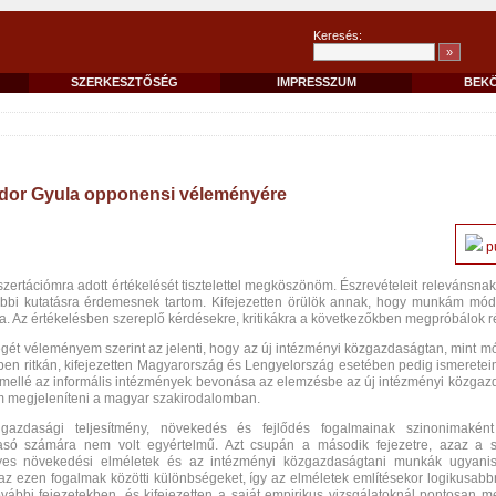
Keresés:
SZERKESZTŐSÉG
IMPRESSZUM
BEK
dor Gyula opponensi véleményére
p
ertációmra adott értékelését tisztelettel megköszönöm. Észrevételeit relevánsna
bbi kutatásra érdemesnek tartom. Kifejezetten örülök annak, hogy munkám móds
otta. Az értékelésben szereplő kérdésekre, kritikákra a következőkben megpróbálok r
égét véleményem szerint az jelenti, hogy az új intézményi közgazdaságtan, mint m
gben ritkán, kifejezetten Magyarország és Lengyelország esetében pedig ismeretei
s mellé az informális intézmények bevonása az elemzésbe az új intézményi közgaz
ntam megjeleníteni a magyar szakirodalomban.
azdasági teljesítmény, növekedés és fejlődés fogalmainak szinonimaként
ó számára nem volt egyértelmű. Azt csupán a második fejezetre, azaz a sza
gyes növekedési elméletek és az intézményi közgazdaságtani munkák ugyani
az ezen fogalmak közötti különbségeket, így az elméletek említésekor logikusabb
ovábbi fejezetekben, és kifejezetten a saját empirikus vizsgálatoknál pontosan 