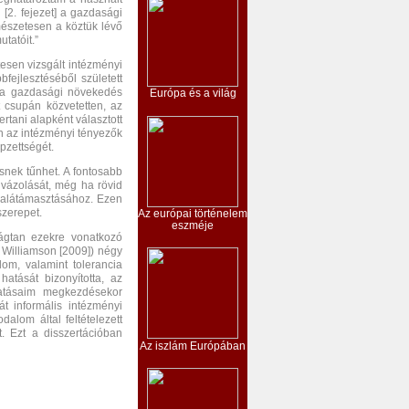
 [2. fejezet] a gazdasági
mészetesen a köztük lévő
tatóit.”
esen vizsgált intézményi
fejlesztéséből született
t a gazdasági növekedés
Európa és a világ
 csupán közvetetten, az
rtani alapként választott
n az intézményi tényezők
pzettségét.
ésnek tűnhet. A fontosabb
lvázolását, még ha rövid
s alátámasztásához. Ezen
szerepet.
Az európai történelem
eszméje
ágtan ezekre vonatkozó
, Williamson [2009]) négy
lom, valamint tolerancia
atását bizonyította, az
utatásaim megkezdésekor
át informális intézményi
alom által feltételezett
. Ezt a disszertációban
Az iszlám Európában