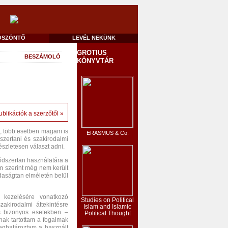
ÖSZÖNTŐ
LEVÉL NEKÜNK
GROTIUS
BESZÁMOLÓ
KÖNYVTÁR
ublikációk a szerzőtől »
k, több esetben magam is
ERASMUS & Co.
zertani és szakirodalmi
észletesen választ adni.
ódszertan használatára a
m szerint még nem került
daságtan elméletén belül
 kezelésére vonatkozó
Studies on Political
kirodalmi áttekintésre
Islam and Islamic
s bizonyos esetekben –
Political Thought
nak tartottam a fogalmak
meghatároztam a használt