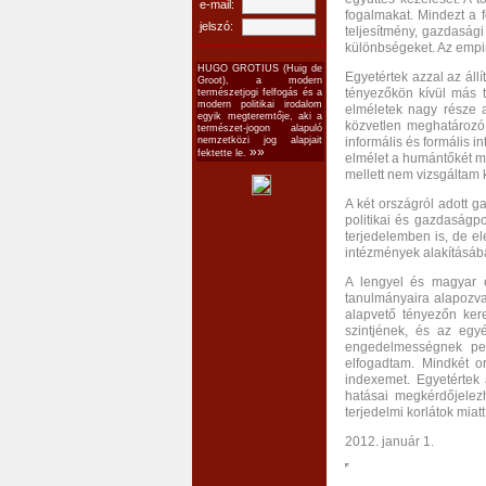
e-mail:
fogalmakat. Mindezt a f
jelszó:
teljesítmény, gazdaság
különbségeket. Az empir
HUGO GROTIUS (Huig de
Egyetértek azzal az ál
Groot), a modern
tényezőkön kívül más té
természetjogi felfogás és a
modern politikai irodalom
elméletek nagy része a
egyik megteremtője, aki a
közvetlen meghatározó
természet-jogon alapuló
informális és formális 
nemzetközi jog alapjait
»»
fektette le.
elmélet a humántőkét m
mellett nem vizsgáltam 
A két országról adott ga
politikai és gazdaságpo
terjedelemben is, de e
intézmények alakításába
A lengyel és magyar 
tanulmányaira alapozva (
alapvető tényezőn kere
szintjének, és az egy
engedelmességnek pedi
elfogadtam. Mindkét or
indexemet. Egyetértek 
hatásai megkérdőjelezh
terjedelmi korlátok mia
2012. január 1.