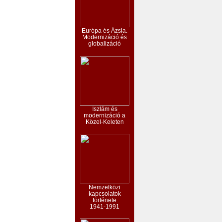
Európa és Ázsia.
Modernizáció és
globalizáció
Iszlám és
modernizáció a
Közel-Keleten
Nemzetközi
kapcsolatok
története
1941-1991