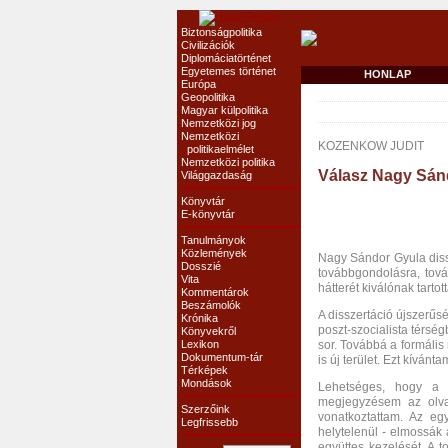
Biztonságpolitika
Civilizációk
Diplomáciatörténet
Egyetemes történet
HONLAP
Európa
Geopolitika
Magyar külpolitika
Nemzetközi jog
Nemzetközi
KOZENKOW JUDIT
politikaelmélet
Nemzetközi politika
Válasz Nagy Sán
Világgazdaság
Könyvtár
E-könyvtár
Tanulmányok
Közlemények
Nagy Sándor Gyula dissz
Dosszié
továbbgondolásra, tová
Vita
hátterét kiválónak tart
Kommentárok
Beszámolók
A disszertáció újszerűs
Krónika
poszt-szocialista térsé
Könyvekről
Lexikon
sor. Továbbá a formáli
Dokumentum-tár
is új terület. Ezt kívá
Térképek
Mondások
Lehetséges, hogy a g
megjegyzésem az olvas
Szerzőink
vonatkoztattam. Az e
Legfrissebb
helytelenül - elmossák 
együttes kezelését. A t