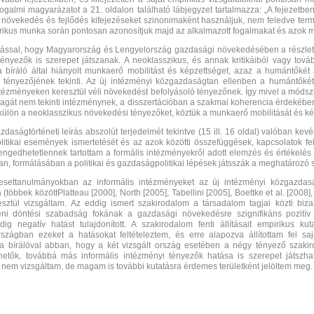
ogalmi magyarázatot a 21. oldalon található lábjegyzet tartalmazza: „A fejezetben
i növekedés és fejlődés kifejezéseket szinonimaként használjuk, nem feledve ter
ikus munka során pontosan azonosítjuk majd az alkalmazott fogalmakat és azok mu
lítással, hogy Magyarország és Lengyelország gazdasági növekedésében a részlet
nyezők is szerepet játszanak. A neoklasszikus, és annak kritikáiból vagy tovább
 bíráló által hiányolt munkaerő mobilitást és képzettséget, azaz a humántőké
 tényezőjének tekinti. Az új intézményi közgazdaságtan ellenben a humántőkét
intézményeken keresztül véli növekedést befolyásoló tényezőnek. Így mivel a módsze
agát nem tekinti intézménynek, a disszertációban a szakmai koherencia érdekébe
külön a neoklasszikus növekedési tényezőket, köztük a munkaerő mobilitását és ké
zdaságtörténeti leírás abszolút terjedelmét tekintve (15 ill. 16 oldal) valóban kev
litikai események ismertetését és az azok közötti összefüggések, kapcsolatok fe
lengedhetetlennek tartottam a formális intézményekről adott elemzés és értékelé
n, formálásában a politikai és gazdaságpolitikai lépések játsszák a meghatározó 
esettanulmányokban az informális intézményeket az új intézményi közgazdas
többek közöttPlatteau [2000], North [2005], Tabellini [2005], Boettke et al. [2008]
sztül vizsgáltam. Az eddig ismert szakirodalom a társadalom tagjai közti biza
éni döntési szabadság fokának a gazdasági növekedésre szignifikáns pozitív h
g negatív hatást tulajdonított. A szakirodalom fenti állításait empirikus k
szágban ezeket a hatásokat feltételeztem, és erre alapozva állítottam fel saj
a bírálóval abban, hogy a két vizsgált ország esetében a négy tényező szakirod
etők, továbbá más informális intézményi tényezők hatása is szerepet játszhat
tt nem vizsgáltam, de magam is további kutatásra érdemes területként jelöltem meg.