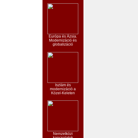
Európa és Ázsia.
Modernizáció és
globalizáció
Iszlám és
modernizáció a
Közel-Keleten
Nemzetközi
kapcsolatok