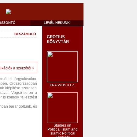
ÖSZÖNTŐ
LEVÉL NEKÜNK
BESZÁMOLÓ
GROTIUS
KÖNYVTÁR
ikációk a szerzőtől »
énetének tárgyalásakor.
mben. Oroszországban
ERASMUS & Co.
nak kiépítése szorosan
ásával. Végső soron a
r is komoly fejlesztést
mban barangoltunk, és
Studies on
Political Islam and
Islamic Political