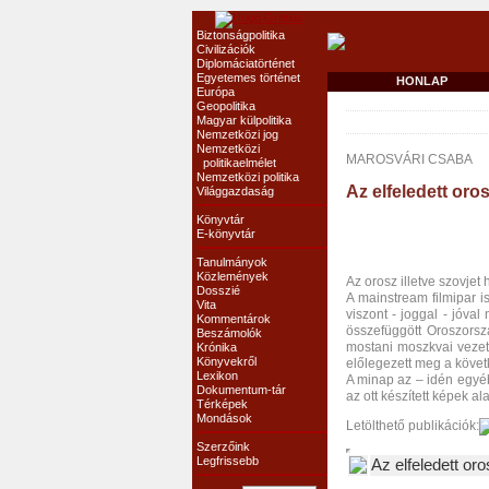
Biztonságpolitika
Civilizációk
Diplomáciatörténet
Egyetemes történet
HONLAP
Európa
Geopolitika
Magyar külpolitika
Nemzetközi jog
Nemzetközi
MAROSVÁRI CSABA
politikaelmélet
Nemzetközi politika
Az elfeledett oros
Világgazdaság
Könyvtár
E-könyvtár
Tanulmányok
Közlemények
Az orosz illetve szovjet
Dosszié
A mainstream filmipar i
Vita
viszont - joggal - jóva
Kommentárok
összefüggött Oroszorsz
Beszámolók
mostani moszkvai vezetés
Krónika
Könyvekről
előlegezett meg a követ
Lexikon
A minap az – idén egyé
Dokumentum-tár
az ott készített képek al
Térképek
Mondások
Letölthető publikációk:
Szerzőink
Legfrissebb
Az elfeledett oro