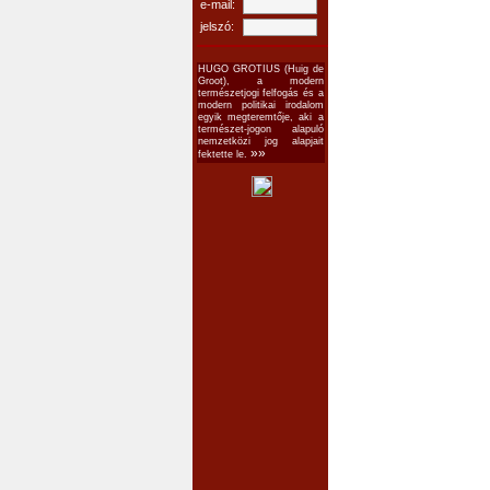
e-mail:
jelszó:
HUGO GROTIUS (Huig de
Groot), a modern
természetjogi felfogás és a
modern politikai irodalom
egyik megteremtője, aki a
természet-jogon alapuló
nemzetközi jog alapjait
»»
fektette le.