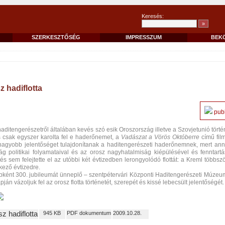
Keresés:
SZERKESZTŐSÉG
IMPRESSZUM
BEK
z hadiflotta
publ
 haditengerészetről általában kevés szó esik Oroszország illetve a Szovjetunió tört
s csak egyszer karolta fel e haderőnemet, a
Vadászat a Vörös Októberre
című fil
l nagyobb jelentőséget tulajdonítanak a haditengerészeti haderőnemnek, mert an
ág politikai folyamataival és az orosz nagyhatalmiság kiépülésével és fenntart
 sem felejtette el az utóbbi két évtizedben lerongyolódó flottát: a Kreml többszö
kező évtizedre.
bként 300. jubileumát ünneplő – szentpétervári Központi Haditengerészeti Múzeu
apján vázoljuk fel az orosz flotta történetét, szerepét és kissé lebecsült jelentőségét.
sz hadiflotta
945 KB
PDF dokumentum
2009.10.28.