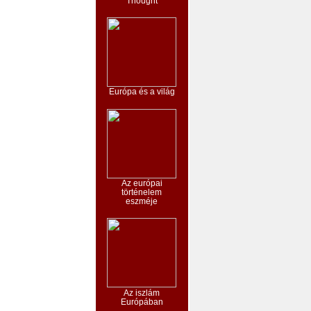
Thought
Európa és a világ
Az európai
történelem
eszméje
Az iszlám
Európában