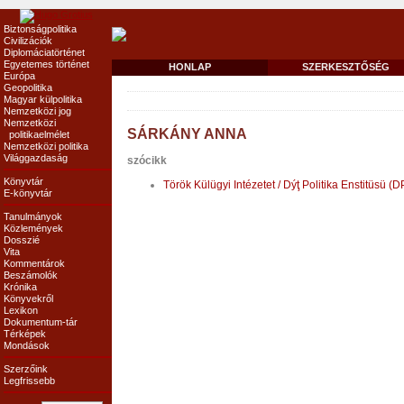
Biztonságpolitika
Civilizációk
Diplomáciatörténet
Egyetemes történet
HONLAP
SZERKESZTŐSÉG
Európa
Geopolitika
Magyar külpolitika
Nemzetközi jog
Nemzetközi
SÁRKÁNY ANNA
politikaelmélet
Nemzetközi politika
Világgazdaság
szócikk
Könyvtár
Török Külügyi Intézetet / Dýţ Politika Enstitüsü (
E-könyvtár
Tanulmányok
Közlemények
Dosszié
Vita
Kommentárok
Beszámolók
Krónika
Könyvekről
Lexikon
Dokumentum-tár
Térképek
Mondások
Szerzőink
Legfrissebb