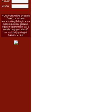
e-mail:
jelszó:
HUGO GROTIUS (Huig de
Groot), a modern
természetjogi felfogás és a
modern politikai irodalom
egyik megteremtője, aki a
természet-jogon alapuló
nemzetközi jog alapjait
»»
fektette le.