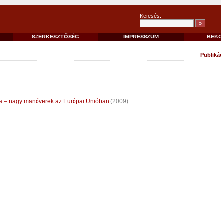
Keresés:
SZERKESZTŐSÉG
IMPRESSZUM
BEK
Publiká
a – nagy manőverek az Európai Unióban
(2009)