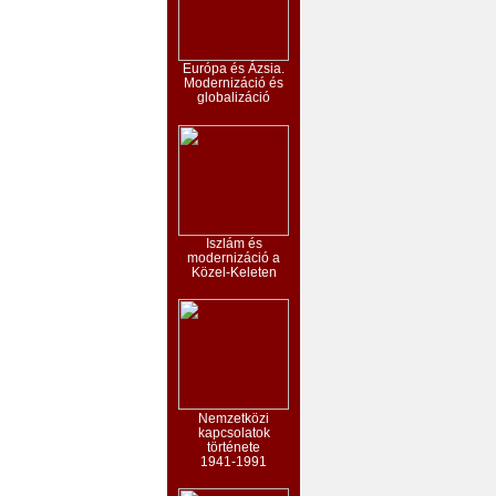
Európa és Ázsia.
Modernizáció és
globalizáció
Iszlám és
modernizáció a
Közel-Keleten
Nemzetközi
kapcsolatok
története
1941-1991