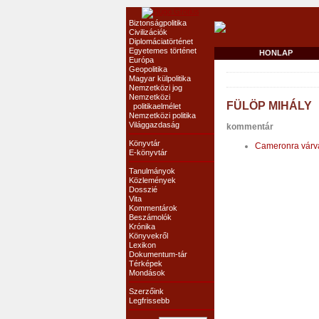
Biztonságpolitika
Civilizációk
Diplomáciatörténet
Egyetemes történet
HONLAP
Európa
Geopolitika
Magyar külpolitika
Nemzetközi jog
Nemzetközi
FÜLÖP MIHÁLY
politikaelmélet
Nemzetközi politika
Világgazdaság
kommentár
Könyvtár
Cameronra várv
E-könyvtár
Tanulmányok
Közlemények
Dosszié
Vita
Kommentárok
Beszámolók
Krónika
Könyvekről
Lexikon
Dokumentum-tár
Térképek
Mondások
Szerzőink
Legfrissebb