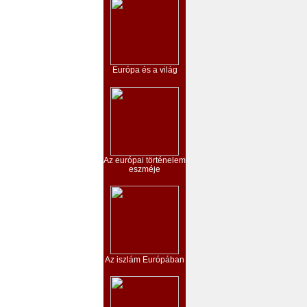
Európa és a világ
Az európai történelem
eszméje
Az iszlám Európában