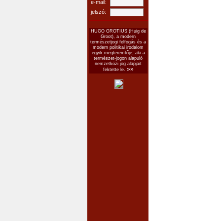
e-mail:
jelszó:
HUGO GROTIUS (Huig de
Groot), a modern
természetjogi felfogás és a
modern politikai irodalom
egyik megteremtője, aki a
természet-jogon alapuló
nemzetközi jog alapjait
»»
fektette le.