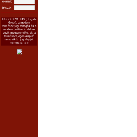
e-mail:
jelszó:
HUGO GROTIUS (Huig de
Groot), a modern
természetjogi felfogás és a
modern politikai irodalom
egyik megteremtője, aki a
természet-jogon alapuló
nemzetközi jog alapjait
»»
fektette le.