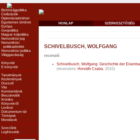
Biztonságpolitika
Civilizációk
Diplomáciatörténet
Egyetemes történet
HONLAP
SZERKESZTŐSÉG
Európa
Geopolitika
Magyar külpolitika
Nemzetközi jog
Nemzetközi
SCHIVELBUSCH, WOLFGANG
politikaelmélet
Nemzetközi politika
Világgazdaság
recenzió
Könyvtár
Schivelbusch, Wolfgang
:
Geschichte der Eisenbah
E-könyvtár
(recenzens:
Horváth Csaba
, 2010)
Tanulmányok
Közlemények
Dosszié
Vita
Kommentárok
Beszámolók
Krónika
Könyvekről
Lexikon
Dokumentum-tár
Térképek
Mondások
Szerzőink
Legfrissebb