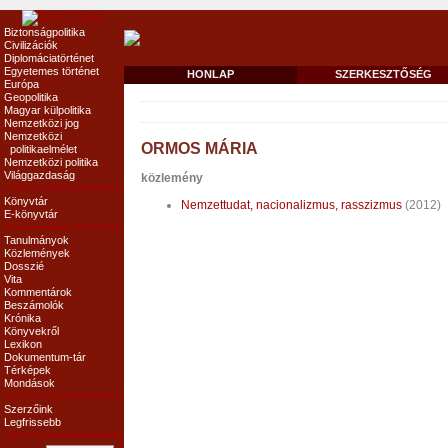
Biztonságpolitika
Civilizációk
Diplomáciatörténet
Egyetemes történet
HONLAP
SZERKESZTŐSÉG
Európa
Geopolitika
Magyar külpolitika
Nemzetközi jog
Nemzetközi
ORMOS MÁRIA
politikaelmélet
Nemzetközi politika
Világgazdaság
közlemény
Könyvtár
Nemzettudat, nacionalizmus, rasszizmus
(2012)
E-könyvtár
Tanulmányok
Közlemények
Dosszié
Vita
Kommentárok
Beszámolók
Krónika
Könyvekről
Lexikon
Dokumentum-tár
Térképek
Mondások
Szerzőink
Legfrissebb