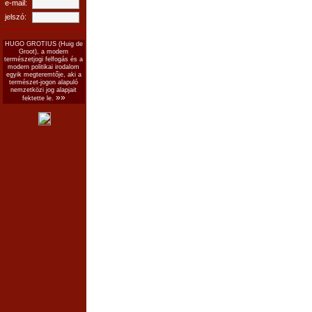
e-mail:
jelszó:
HUGO GROTIUS (Huig de
Groot), a modern
természetjogi felfogás és a
modern politikai irodalom
egyik megteremtője, aki a
természet-jogon alapuló
nemzetközi jog alapjait
»»
fektette le.