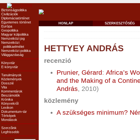
Biztonságpolitika
Civilizációk
Diplomáciatörténet
Egyetemes történet
HONLAP
SZERKESZTŐSÉG
Európa
Geopolitika
Magyar külpolitika
Nemzetközi jog
Nemzetközi
HETTYEY ANDRÁS
politikaelmélet
Nemzetközi politika
Világgazdaság
recenzió
Könyvtár
E-könyvtár
Prunier, Gérard
:
Africa’s W
Tanulmányok
and the Making of a Contin
Közlemények
Dosszié
András
, 2010)
Vita
Kommentárok
Beszámolók
közlemény
Krónika
Könyvekről
Lexikon
A szükséges minimum? Ném
Dokumentum-tár
Térképek
Mondások
Szerzőink
Legfrissebb