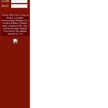
e-mail:
jelszó:
HUGO GROTIUS (Huig de
Groot), a modern
természetjogi felfogás és a
modern politikai irodalom
egyik megteremtője, aki a
természet-jogon alapuló
nemzetközi jog alapjait
»»
fektette le.