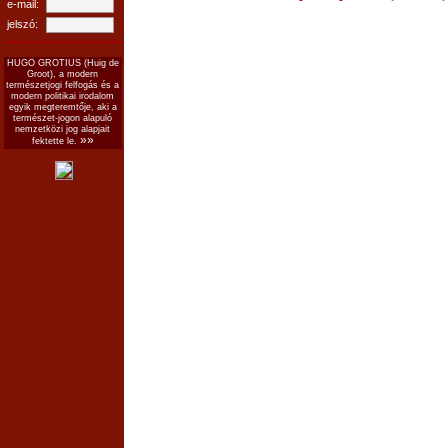
e-mail:
jelszó:
HUGO GROTIUS (Huig de
Groot), a modern
természetjogi felfogás és a
modern politikai irodalom
egyik megteremtője, aki a
természet-jogon alapuló
nemzetközi jog alapjait
»»
fektette le.