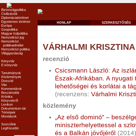
Biztonságpolitika
Civilizációk
Diplomáciatörténet
Egyetemes történet
HONLAP
SZERKESZTŐSÉG
Európa
Geopolitika
Magyar külpolitika
Nemzetközi jog
Nemzetközi
VÁRHALMI KRISZTINA
politikaelmélet
Nemzetközi politika
Világgazdaság
recenzió
Könyvtár
E-könyvtár
Csicsmann László
:
Az iszl
Tanulmányok
Észak-Afrikában. A nyugati
Közlemények
Dosszié
lehetőségei és korlátai a t
Vita
Kommentárok
(recenzens:
Várhalmi Kriszt
Beszámolók
Krónika
Könyvekről
közlemény
Lexikon
Dokumentum-tár
Térképek
„Az első dominó” – beszélge
Mondások
miniszterhelyettessel a szl
Szerzőink
Legfrissebb
és a Balkán jövőjéről
(2014