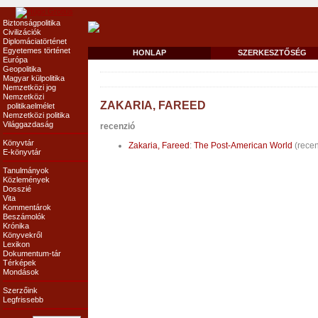
Biztonságpolitika
Civilizációk
Diplomáciatörténet
Egyetemes történet
HONLAP
SZERKESZTŐSÉG
Európa
Geopolitika
Magyar külpolitika
Nemzetközi jog
Nemzetközi
ZAKARIA, FAREED
politikaelmélet
Nemzetközi politika
Világgazdaság
recenzió
Könyvtár
Zakaria, Fareed
:
The Post-American World
(rece
E-könyvtár
Tanulmányok
Közlemények
Dosszié
Vita
Kommentárok
Beszámolók
Krónika
Könyvekről
Lexikon
Dokumentum-tár
Térképek
Mondások
Szerzőink
Legfrissebb