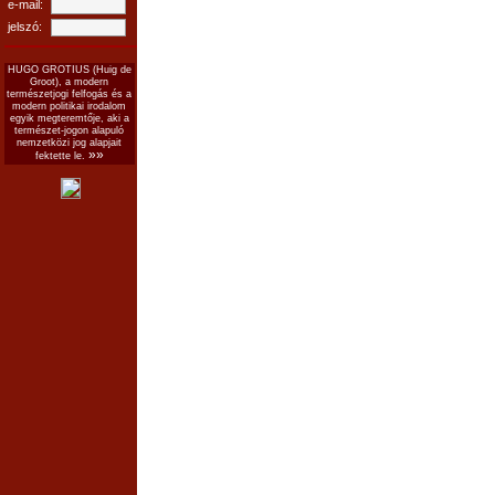
e-mail:
jelszó:
HUGO GROTIUS (Huig de
Groot), a modern
természetjogi felfogás és a
modern politikai irodalom
egyik megteremtője, aki a
természet-jogon alapuló
nemzetközi jog alapjait
»»
fektette le.