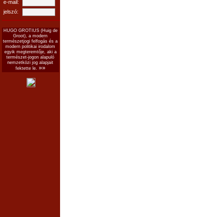
e-mail:
jelszó:
HUGO GROTIUS (Huig de
Groot), a modern
természetjogi felfogás és a
modern politikai irodalom
egyik megteremtője, aki a
természet-jogon alapuló
nemzetközi jog alapjait
»»
fektette le.