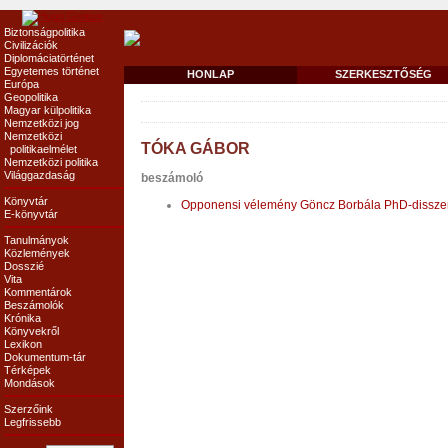
Biztonságpolitika
Civilizációk
Diplomáciatörténet
Egyetemes történet
HONLAP
SZERKESZTŐSÉG
Európa
Geopolitika
Magyar külpolitika
Nemzetközi jog
Nemzetközi
TÓKA GÁBOR
politikaelmélet
Nemzetközi politika
Világgazdaság
beszámoló
Könyvtár
Opponensi vélemény Göncz Borbála PhD-disszert
E-könyvtár
Tanulmányok
Közlemények
Dosszié
Vita
Kommentárok
Beszámolók
Krónika
Könyvekről
Lexikon
Dokumentum-tár
Térképek
Mondások
Szerzőink
Legfrissebb