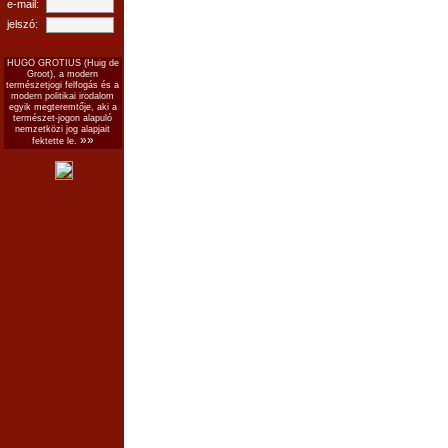
e-mail:
jelszó:
HUGO GROTIUS (Huig de
Groot), a modern
természetjogi felfogás és a
modern politikai irodalom
egyik megteremtője, aki a
természet-jogon alapuló
nemzetközi jog alapjait
»»
fektette le.