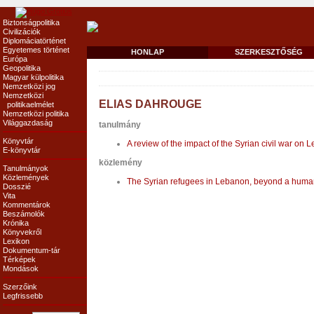
Biztonságpolitika
Civilizációk
Diplomáciatörténet
Egyetemes történet
HONLAP
SZERKESZTŐSÉG
Európa
Geopolitika
Magyar külpolitika
Nemzetközi jog
Nemzetközi
ELIAS DAHROUGE
politikaelmélet
Nemzetközi politika
Világgazdaság
tanulmány
Könyvtár
A review of the impact of the Syrian civil war on
E-könyvtár
közlemény
Tanulmányok
Közlemények
The Syrian refugees in Lebanon, beyond a huma
Dosszié
Vita
Kommentárok
Beszámolók
Krónika
Könyvekről
Lexikon
Dokumentum-tár
Térképek
Mondások
Szerzőink
Legfrissebb