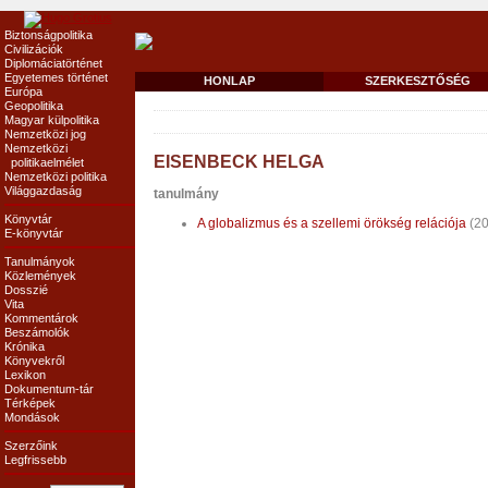
Biztonságpolitika
Civilizációk
Diplomáciatörténet
Egyetemes történet
HONLAP
SZERKESZTŐSÉG
Európa
Geopolitika
Magyar külpolitika
Nemzetközi jog
Nemzetközi
EISENBECK HELGA
politikaelmélet
Nemzetközi politika
Világgazdaság
tanulmány
Könyvtár
A globalizmus és a szellemi örökség relációja
(20
E-könyvtár
Tanulmányok
Közlemények
Dosszié
Vita
Kommentárok
Beszámolók
Krónika
Könyvekről
Lexikon
Dokumentum-tár
Térképek
Mondások
Szerzőink
Legfrissebb