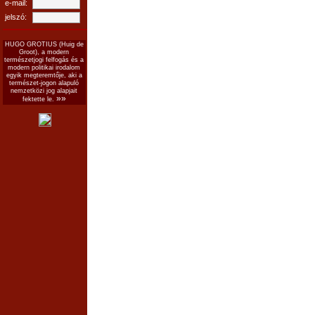
e-mail:
jelszó:
HUGO GROTIUS (Huig de
Groot), a modern
természetjogi felfogás és a
modern politikai irodalom
egyik megteremtője, aki a
természet-jogon alapuló
nemzetközi jog alapjait
»»
fektette le.