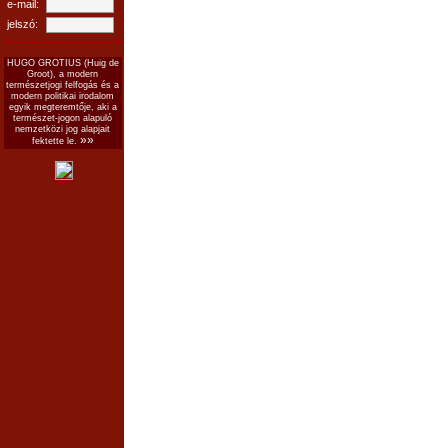
e-mail:
jelszó:
HUGO GROTIUS (Huig de
Groot), a modern
természetjogi felfogás és a
modern politikai irodalom
egyik megteremtője, aki a
természet-jogon alapuló
nemzetközi jog alapjait
»»
fektette le.