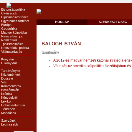
Biztonságpolitika
Civilizációk
Diplomáciatörténet
Egyetemes történet
HONLAP
SZERKESZTŐSÉG
Európa
Geopolitika
Magyar külpolitika
Nemzetközi jog
Nemzetközi
BALOGH ISTVÁN
politikaelmélet
Nemzetközi politika
Világgazdaság
tanulmány
Könyvtár
A 2012-es magyar nemzeti katonai stratégia érté
E-könyvtár
Változás az amerikai külpolitika filozófiájában 
Tanulmányok
Közlemények
Dosszié
Vita
Kommentárok
Beszámolók
Krónika
Könyvekről
Lexikon
Dokumentum-tár
Térképek
Mondások
Szerzőink
Legfrissebb