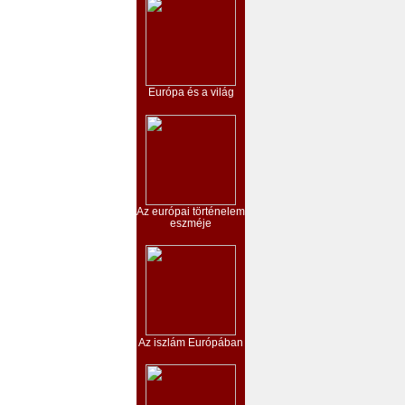
Európa és a világ
Az európai történelem
eszméje
Az iszlám Európában