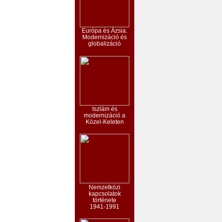
Európa és Ázsia.
Modernizáció és
globalizáció
Iszlám és
modernizáció a
Közel-Keleten
Nemzetközi
kapcsolatok
története
1941-1991