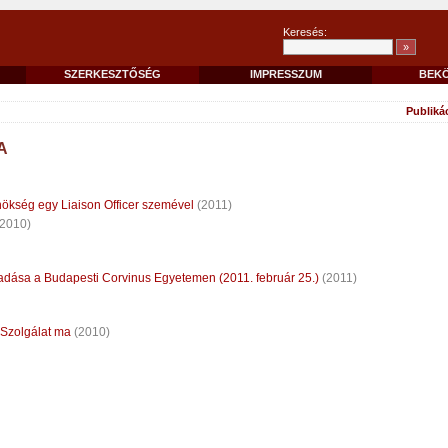
Keresés:
SZERKESZTŐSÉG
IMPRESSZUM
BEK
Publiká
A
ökség egy Liaison Officer szemével
(2011)
2010)
adása a Budapesti Corvinus Egyetemen (2011. február 25.)
(2011)
 Szolgálat ma
(2010)