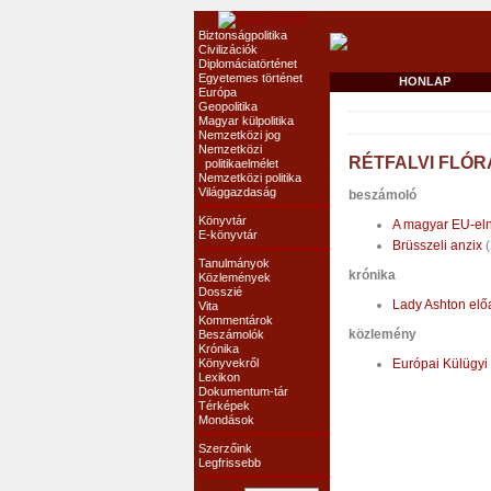
Biztonságpolitika
Civilizációk
Diplomáciatörténet
Egyetemes történet
HONLAP
Európa
Geopolitika
Magyar külpolitika
Nemzetközi jog
Nemzetközi
RÉTFALVI FLÓR
politikaelmélet
Nemzetközi politika
Világgazdaság
beszámoló
Könyvtár
A magyar EU-eln
E-könyvtár
Brüsszeli anzix
(
Tanulmányok
krónika
Közlemények
Dosszié
Lady Ashton elő
Vita
Kommentárok
közlemény
Beszámolók
Krónika
Könyvekről
Európai Külügyi
Lexikon
Dokumentum-tár
Térképek
Mondások
Szerzőink
Legfrissebb