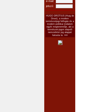
e-mail:
jelszó:
HUGO GROTIUS (Huig de
Groot), a modern
természetjogi felfogás és a
modern politikai irodalom
egyik megteremtője, aki a
természet-jogon alapuló
nemzetközi jog alapjait
»»
fektette le.