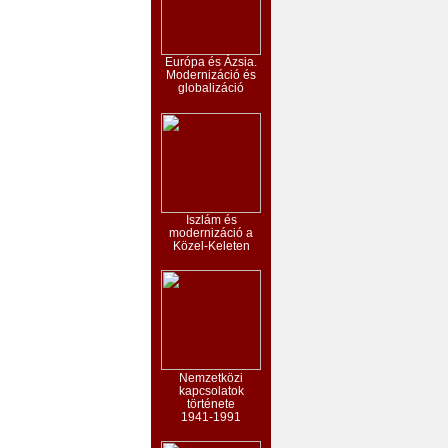
Európa és Ázsia.
Modernizáció és
globalizáció
Iszlám és
modernizáció a
Közel-Keleten
Nemzetközi
kapcsolatok
története
1941-1991