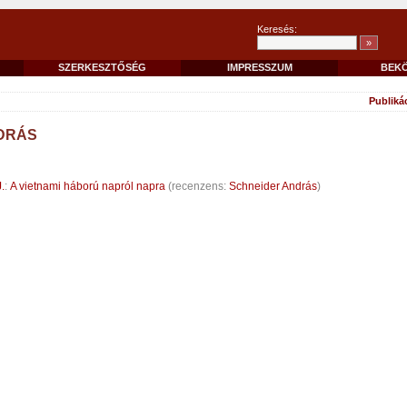
Keresés:
SZERKESZTŐSÉG
IMPRESSZUM
BEK
Publiká
DRÁS
.
:
A vietnami háború napról napra
(recenzens:
Schneider András
)