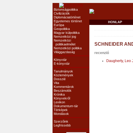
Biztonságpolitika
Civilizációk
Diplomáciatörténet
Egyetemes történet
HONLAP
Európa
Geopolitika
Magyar külpolitika
Nemzetközi jog
Nemzetközi
SCHNEIDER AN
politikaelmélet
Nemzetközi politika
Világgazdaság
recenzió
Könyvtár
Daugherty, Leo J
E-könyvtár
Tanulmányok
Közlemények
Dosszié
Vita
Kommentárok
Beszámolók
Krónika
Könyvekről
Lexikon
Dokumentum-tár
Térképek
Mondások
Szerzőink
Legfrissebb