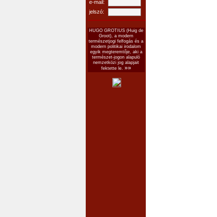
e-mail:
jelszó:
HUGO GROTIUS (Huig de
Groot), a modern
természetjogi felfogás és a
modern politikai irodalom
egyik megteremtője, aki a
természet-jogon alapuló
nemzetközi jog alapjait
»»
fektette le.