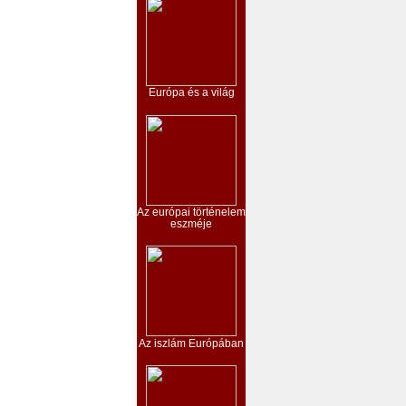
Európa és a világ
Az európai történelem
eszméje
Az iszlám Európában