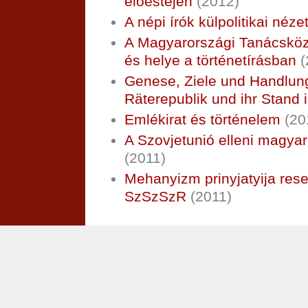
előestéjén
(2012)
A népi írók külpolitikai néze
A Magyarországi Tanácsközt
és helye a történetírásban
(
Genese, Ziele und Handlun
Räterepublik und ihr Stand i
Emlékirat és történelem
(20
A Szovjetunió elleni magy
(2011)
Mehanyizm prinyjatyija resen
SzSzSzR
(2011)