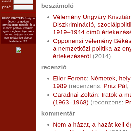
e-mail:
beszámoló
jelszó:
Vélemény Ungváry Krisztián
HUGO GROTIUS (Huig de
Groot), a modern
Diszkrimináció, szociálpol
természetjogi felfogás és a
modern politikai irodalom
1919–1944 című értekezésé
egyik megteremtője, aki a
természet-jogon alapuló
nemzetközi jog alapjait
Opponensi vélemény Békés 
»»
fektette le.
a nemzetközi politika az e
értekezéséről
(2014)
recenzió
Eiler Ferenc
:
Németek, hely
1989
(recenzens:
Pritz Pál
,
Garadnai Zoltán
:
Iratok a m
(1963–1968)
(recenzens:
Pr
kommentár
Nem a házat, a hazát kell épí