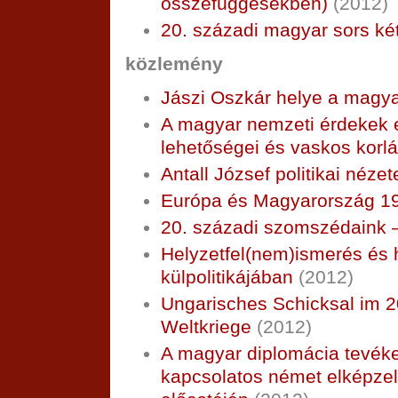
összefüggésekben)
(2012)
20. századi magyar sors ké
közlemény
Jászi Oszkár helye a magy
A magyar nemzeti érdekek e
lehetőségei és vaskos korlá
Antall József politikai nézet
Európa és Magyarország 1
20. századi szomszédaink – 
Helyzetfel(nem)ismerés és 
külpolitikájában
(2012)
Ungarisches Schicksal im 2
Weltkriege
(2012)
A magyar diplomácia tevék
kapcsolatos német elképze