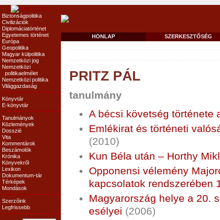
Biztonságpolitika
Civilizációk
Diplomáciatörténet
Egyetemes történet
HONLAP
SZERKESZTŐSÉG
Európa
Geopolitika
Magyar külpolitika
Nemzetközi jog
Nemzetközi
PRITZ PÁL
politikaelmélet
Nemzetközi politika
Világgazdaság
tanulmány
Könyvtár
E-könyvtár
A bécsi követség története 
Tanulmányok
Közlemények
Emlékirat és történeti való
Dosszié
Vita
(2010)
Kommentárok
Beszámolók
Kun Béla után – Horthy Mikl
Krónika
Könyvekről
Opponensi vélemény Majoro
Lexikon
Dokumentum-tár
kapcsolatok rendszerében 1
Térképek
Mondások
Magyarország helye a 20. s
Szerzőink
Legfrissebb
esélyei
(2006)